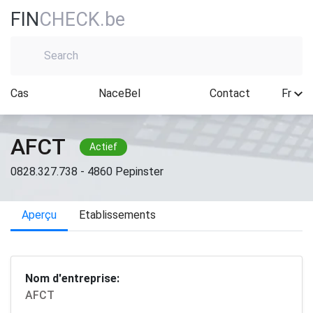
FIN
CHECK.be
Cas
NaceBel
Contact
Fr
AFCT
Actief
0828.327.738 - 4860 Pepinster
Aperçu
Etablissements
Nom d'entreprise:
AFCT