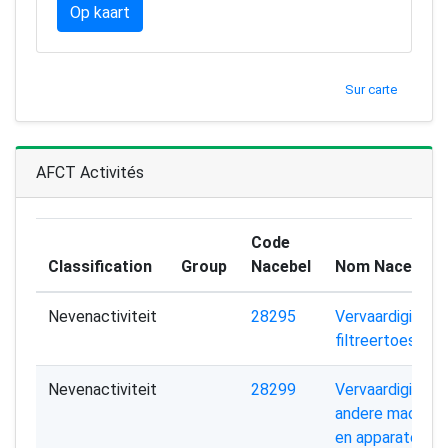
Op kaart
Sur carte
AFCT Activités
Code
Classification
Group
Nacebel
Nom Nacebel
Nevenactiviteit
28295
Vervaardiging v
filtreertoestell
Nevenactiviteit
28299
Vervaardiging v
andere machine
en apparaten