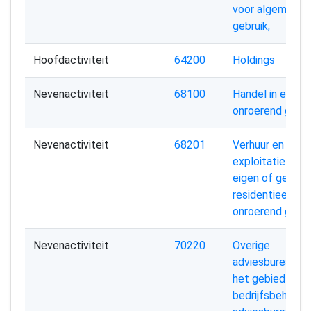
voor algemeen
gebruik,
Hoofdactiviteit
64200
Holdings
Nevenactiviteit
68100
Handel in eigen
onroerend goed
Nevenactiviteit
68201
Verhuur en
exploitatie van
eigen of geleas
residentieel
onroerend goe
Nevenactiviteit
70220
Overige
adviesbureaus 
het gebied van
bedrijfsbeheer;