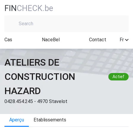
FIN
CHECK.be
Cas
NaceBel
Contact
Fr
ATELIERS DE
CONSTRUCTION
Actief
HAZARD
0428.454.245 - 4970 Stavelot
Aperçu
Etablissements