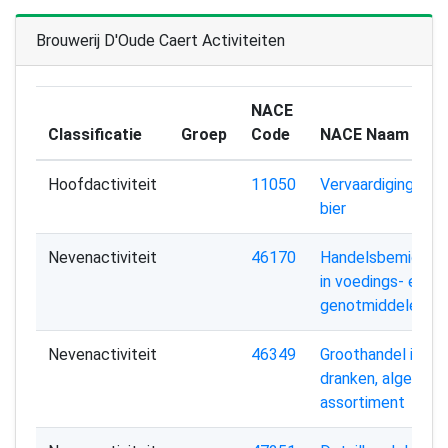
Brouwerij D'Oude Caert Activiteiten
NACE
Classificatie
Groep
Code
NACE Naam
Hoofdactiviteit
11050
Vervaardiging van
bier
Nevenactiviteit
46170
Handelsbemiddeli
in voedings- en
genotmiddelen
Nevenactiviteit
46349
Groothandel in
dranken, algemee
assortiment