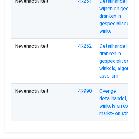
Nevenactiviteit
47251
Detailhandel in
wijnen en geestrij
dranken in
gespecialiseerde
winke
Nevenactiviteit
47252
Detailhandel in
dranken in
gespecialiseerde
winkels, algemeen
assortim
Nevenactiviteit
47990
Overige
detailhandel, niet 
winkels en exclusi
markt- en straath