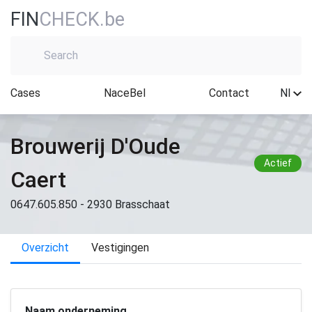
FIN
CHECK.be
Cases
NaceBel
Contact
Nl
Brouwerij D'Oude
Actief
Caert
0647.605.850 - 2930 Brasschaat
Overzicht
Vestigingen
Naam onderneming