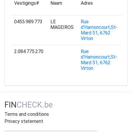
Vestigings#
Naam
Adres
Sta
0455.989.773
LE
Rue
15
MAGEIROS
d'Harnoncourt,St-
Mard 51, 6762
Virton
2.084.775.270
Rue
29
d'Harnoncourt,St-
Mard 51, 6762
Virton
FIN
CHECK.be
Terms and conditions
Privacy statement