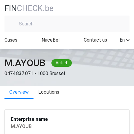
FIN
CHECK.be
Cases
NaceBel
Contact us
En
M.AYOUB
Actief
0474.837.071 - 1000 Brussel
Overview
Locations
Enterprise name
M.AYOUB