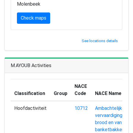
Molenbeek
Check maps
See locations details
M.AYOUB Activities
NACE
Classification
Group
Code
NACE Name
Hoofdactiviteit
10712
Ambachtelijke
vervaardiging van
brood en van vers
banketbakkerswe