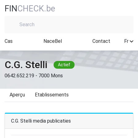
FIN
CHECK.be
Cas
NaceBel
Contact
Fr
C.G. Stelli
Actief
0642.652.219 - 7000 Mons
Aperçu
Etablissements
C.G. Stelli media publicaties