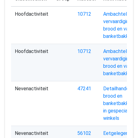
Hoofdactiviteit
10712
Ambachtelijke
vervaardiging va
brood en van ve
banketbakkers
Hoofdactiviteit
10712
Ambachtelijke
vervaardiging va
brood en van ve
banketbakkers
Nevenactiviteit
47241
Detailhandel in
brood en
banketbakkers
in gespecialise
winkels
Nevenactiviteit
56102
Eetgelegenhed