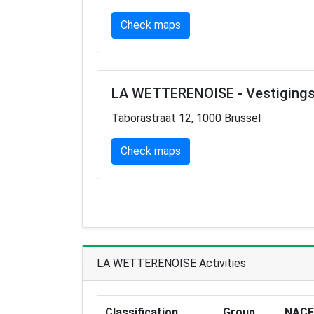
Check maps
LA WETTERENOISE - Vestiging
Taborastraat 12, 1000 Brussel
Check maps
LA WETTERENOISE Activities
Classification
Group
NACE