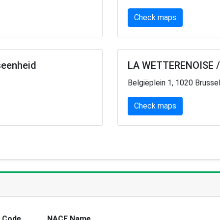
Check maps
seenheid
LA WETTERENOISE / 
Belgiëplein 1, 1020 Brusse
Check maps
 Code
NACE Name