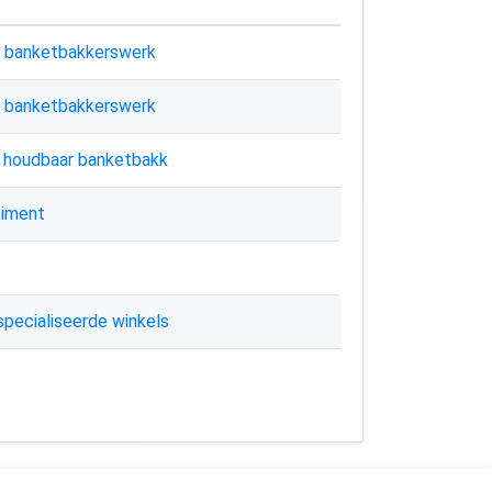
rs banketbakkerswerk
rs banketbakkerswerk
er houdbaar banketbakk
timent
specialiseerde winkels