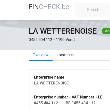
FIN
CHECK.be
LA WETTERENOISE
Act
0455.404.112 - 1190 Vorst
Overview
Locations
Enterprise name
LA WETTERENOISE
Enterprise number - VAT Number - LEI
0455.404.112
- BE 0455.404.112
-